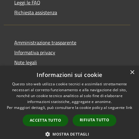
Leggi le FAQ
Richiesta assistenza
Amministrazione trasparente
Informativa privacy
Note legali
×
Dichiarazione di accessibilità
Informazioni sui cookie
Questo sito web utilizza cookie tecnici e assimilati strettamente
necessari al corretto funzionamento e alla navigazione del sito,
nonché un cookie tecnico analitico al solo fine di elaborare
informazioni statistiche, aggregate e anonime.
RSS
Copyright © 2026 • Comune di
Per maggiori dettagli, può consultare la cookie policy al seguente
link
Accessibilità
San Teodoro • Powered by
Privacy
Municipium
Accesso
•
RIFIUTA TUTTO
ACCETTA TUTTO
Cookie
redazione
Mappa del sito
MOSTRA DETTAGLI