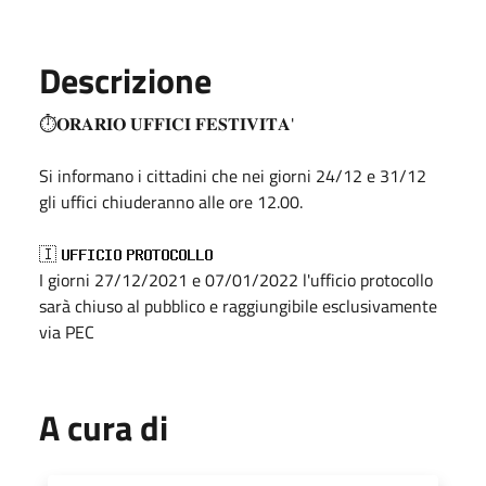
Descrizione
⏱𝐎𝐑𝐀𝐑𝐈𝐎 𝐔𝐅𝐅𝐈𝐂𝐈 𝐅𝐄𝐒𝐓𝐈𝐕𝐈𝐓𝐀'
Si informano i cittadini che nei giorni 24/12 e 31/12
gli uffici chiuderanno alle ore 12.00.
🇮 𝐔𝐅𝐅𝐈𝐂𝐈𝐎 𝐏𝐑𝐎𝐓𝐎𝐂𝐎𝐋𝐋𝐎
I giorni 27/12/2021 e 07/01/2022 l'ufficio protocollo
sarà chiuso al pubblico e raggiungibile esclusivamente
via PEC
A cura di