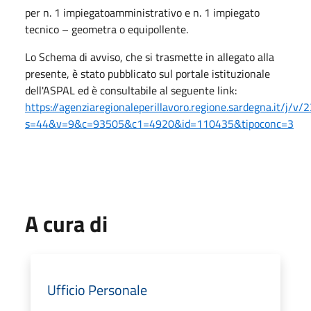
per n. 1 impiegatoamministrativo e n. 1 impiegato
tecnico – geometra o equipollente.
Lo Schema di avviso, che si trasmette in allegato alla
presente, è stato pubblicato sul portale istituzionale
dell'ASPAL ed è consultabile al seguente link:
https://agenziaregionaleperillavoro.regione.sardegna.it/j/v/
s=44&v=9&c=93505&c1=4920&id=110435&tipoconc=3
A cura di
Ufficio Personale