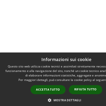
Informazioni sui cookie
Questo sito web utilizza cookie tecnici e assimilati strettamente necess
funzionamento e alla navigazione del sito, nonché un cookie tecnico analit
di elaborare informazioni statistiche, aggregate e anonim
Per maggiori dettagli, può consultare la cookie policy al segue
RIFIUTA TUTTO
ACCETTA TUTTO
MOSTRA DETTAGLI