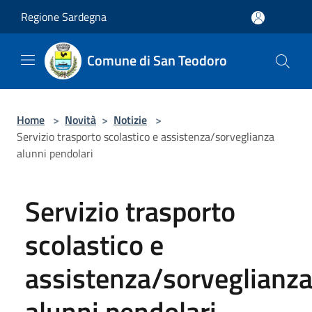
Salta al contenuto principale
Regione Sardegna
Comune di San Teodoro
Home
>
Novità
>
Notizie
>
Servizio trasporto scolastico e assistenza/sorveglianza
alunni pendolari
Servizio trasporto
scolastico e
assistenza/sorveglianz
alunni pendolari