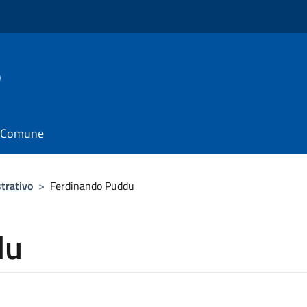
o
il Comune
trativo
>
Ferdinando Puddu
du