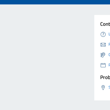
Cont
Prob