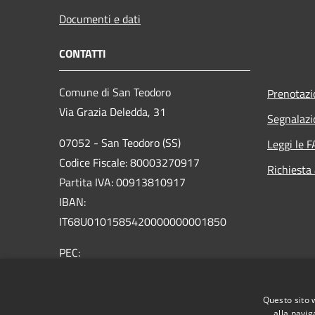
Documenti e dati
CONTATTI
Comune di San Teodoro
Prenotaz
Via Grazia Deledda, 31
Segnalazi
07052 - San Teodoro (SS)
Leggi le 
Codice Fiscale: 80003270917
Richiesta
Partita IVA: 00913810917
IBAN:
IT68U0101585420000000001850
PEC:
protocollo@pec.comunesanteodoro.it
Centralino Unico: 0784860011
Questo sito 
alla navig