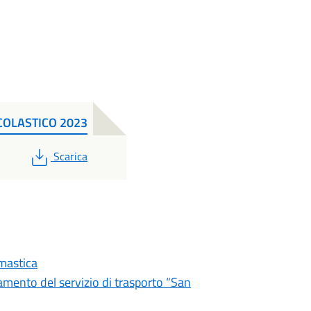
COLASTICO 2023
PDF
Scarica
mastica
damento del servizio di trasporto “San