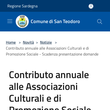
Salta al contenuto principale
Regione Sardegna
Comune di San Teodoro
Home
>
Novità
>
Notizie
>
Contributo annuale alle Associazioni Culturali e di
Promozione Sociale - Scadenza presentazione domande
Contributo annuale
alle Associazioni
Culturali e di
Promozione Sociale -