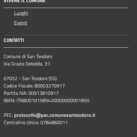
VIVERE IL COMUNE
Luoghi
Eventi
CONTATTI
Comune di San Teodoro
Via Grazia Deledda, 31
07052 - San Teodoro (SS)
Codice Fiscale: 80003270917
Partita IVA: 00913810917
IBAN: IT68U0101585420000000001850
PEC:
protocollo@pec.comunesanteodoro.it
Centralino Unico: 0784860011