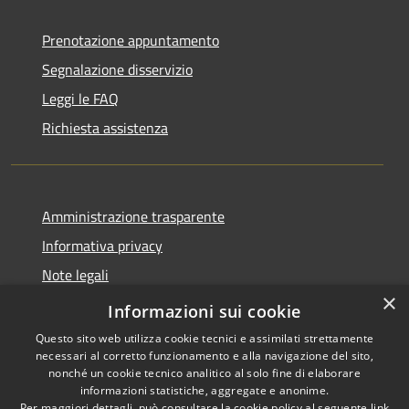
Prenotazione appuntamento
Segnalazione disservizio
Leggi le FAQ
Richiesta assistenza
Amministrazione trasparente
Informativa privacy
Note legali
×
Dichiarazione di accessibilità
Informazioni sui cookie
Questo sito web utilizza cookie tecnici e assimilati strettamente
necessari al corretto funzionamento e alla navigazione del sito,
nonché un cookie tecnico analitico al solo fine di elaborare
informazioni statistiche, aggregate e anonime.
RSS
Copyright © 2026 • Comune di
Per maggiori dettagli, può consultare la cookie policy al seguente
link