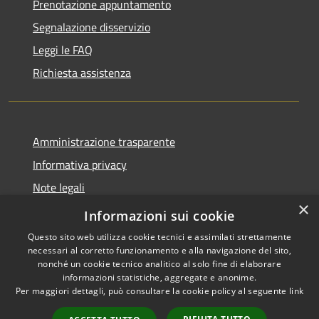
Prenotazione appuntamento
Segnalazione disservizio
Leggi le FAQ
Richiesta assistenza
Amministrazione trasparente
Informativa privacy
Note legali
×
Dichiarazione di accessibilità
Informazioni sui cookie
Questo sito web utilizza cookie tecnici e assimilati strettamente
necessari al corretto funzionamento e alla navigazione del sito,
nonché un cookie tecnico analitico al solo fine di elaborare
informazioni statistiche, aggregate e anonime.
RSS
Copyright © 2026 • Comune di
Per maggiori dettagli, può consultare la cookie policy al seguente
link
Accessibilità
San Teodoro • Powered by
Privacy
Municipium
Accesso
•