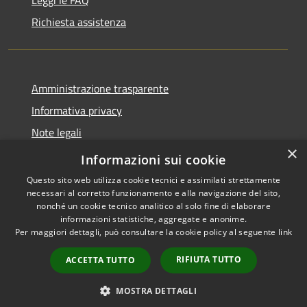
Richiesta assistenza
Amministrazione trasparente
Informativa privacy
Note legali
×
Dichiarazione di accessibilità
Informazioni sui cookie
Questo sito web utilizza cookie tecnici e assimilati strettamente
necessari al corretto funzionamento e alla navigazione del sito,
nonché un cookie tecnico analitico al solo fine di elaborare
informazioni statistiche, aggregate e anonime.
RSS
Copyright © 2026 • Comune di
Per maggiori dettagli, può consultare la cookie policy al seguente
link
Accessibilità
San Teodoro • Powered by
Privacy
Municipium
Accesso
•
RIFIUTA TUTTO
ACCETTA TUTTO
Cookie
redazione
Mappa del sito
MOSTRA DETTAGLI