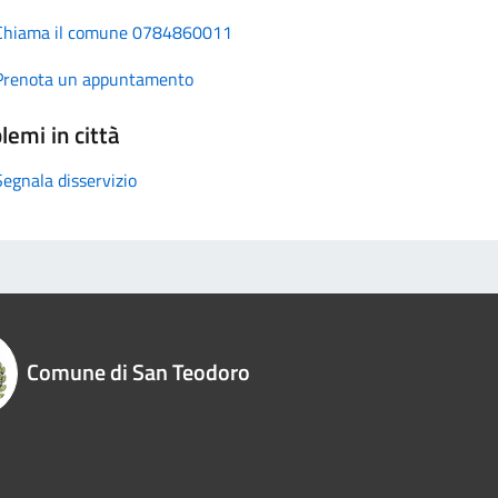
Chiama il comune 0784860011
Prenota un appuntamento
lemi in città
Segnala disservizio
Comune di San Teodoro