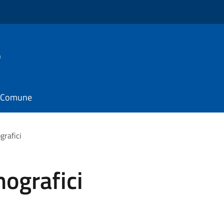
o
il Comune
grafici
mografici