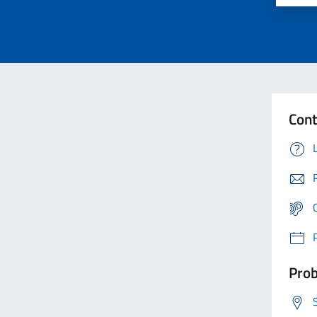
Cont
Prob