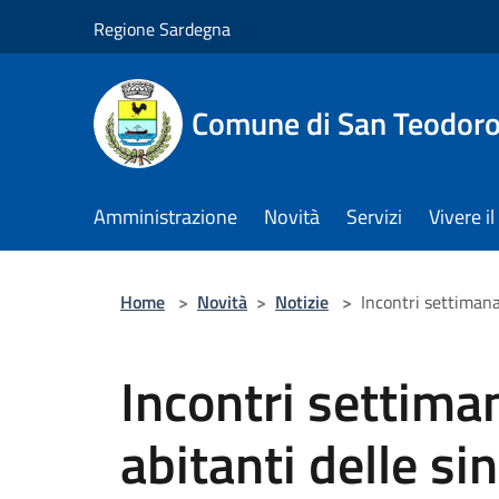
Salta al contenuto principale
Regione Sardegna
Comune di San Teodor
Amministrazione
Novità
Servizi
Vivere 
Home
>
Novità
>
Notizie
>
Incontri settimanal
Incontri settimana
abitanti delle sin