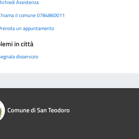
Richiedi Assistenza
Chiama il comune 0784860011
Prenota un appuntamento
lemi in città
Segnala disservizio
Comune di San Teodoro