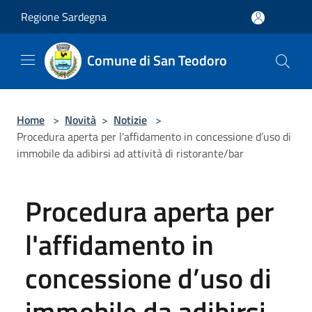
Salta al contenuto principale
Regione Sardegna
Comune di San Teodoro
Home
>
Novità
>
Notizie
>
Procedura aperta per l'affidamento in concessione d’uso di
immobile da adibirsi ad attività di ristorante/bar
Procedura aperta per
l'affidamento in
concessione d’uso di
immobile da adibirsi