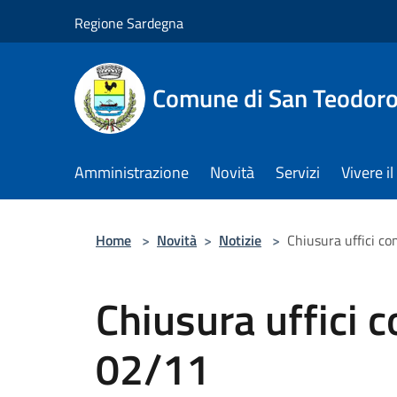
Salta al contenuto principale
Regione Sardegna
Comune di San Teodor
Amministrazione
Novità
Servizi
Vivere 
Home
>
Novità
>
Notizie
>
Chiusura uffici c
Chiusura uffici 
02/11