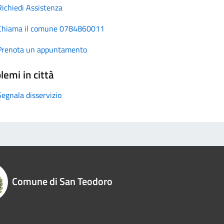
Richiedi Assistenza
Chiama il comune 0784860011
Prenota un appuntamento
lemi in città
Segnala disservizio
Comune di San Teodoro