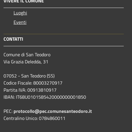
VIVERE IL COMUNE
Luoghi
Eventi
CONTATTI
Comune di San Teodoro
Via Grazia Deledda, 31
07052 - San Teodoro (SS)
Codice Fiscale: 80003270917
Partita IVA: 00913810917
IBAN: IT68U0101585420000000001850
PEC:
protocollo@pec.comunesanteodoro.it
Centralino Unico: 0784860011