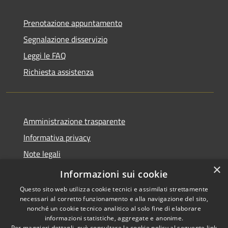
Prenotazione appuntamento
Segnalazione disservizio
Leggi le FAQ
Richiesta assistenza
Amministrazione trasparente
Informativa privacy
Note legali
×
Dichiarazione di accessibilità
Informazioni sui cookie
Questo sito web utilizza cookie tecnici e assimilati strettamente
necessari al corretto funzionamento e alla navigazione del sito,
nonché un cookie tecnico analitico al solo fine di elaborare
informazioni statistiche, aggregate e anonime.
RSS
Copyright © 2026 • Comune di
Per maggiori dettagli, può consultare la cookie policy al seguente
link