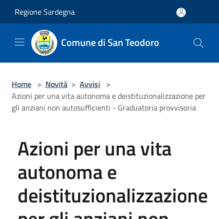
Salta al contenuto principale
Regione Sardegna
Comune di San Teodoro
Home
>
Novità
>
Avvisi
>
Azioni per una vita autonoma e deistituzionalizzazione per
gli anziani non autosufficienti - Graduatoria provvisoria
Azioni per una vita
autonoma e
deistituzionalizzazione
per gli anziani non