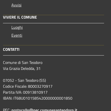
Avvisi
VIVERE IL COMUNE
Luoghi
Eventi
CONTATTI
Comune di San Teodoro
Via Grazia Deledda, 31
07052 - San Teodoro (SS)
Codice Fiscale: 80003270917
Partita IVA: 00913810917
IBAN: IT68U0101585420000000001850
PEC:
protocollo@pec.comunesanteodoro.it