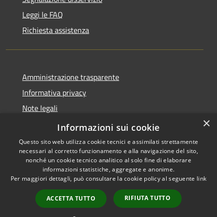
Leggi le FAQ
Richiesta assistenza
Amministrazione trasparente
Informativa privacy
Note legali
×
Dichiarazione di accessibilità
Informazioni sui cookie
Questo sito web utilizza cookie tecnici e assimilati strettamente
necessari al corretto funzionamento e alla navigazione del sito,
nonché un cookie tecnico analitico al solo fine di elaborare
informazioni statistiche, aggregate e anonime.
RSS
Copyright © 2026 • Comune di
Per maggiori dettagli, può consultare la cookie policy al seguente
link
Accessibilità
San Teodoro • Powered by
Privacy
Municipium
Accesso
•
RIFIUTA TUTTO
ACCETTA TUTTO
Cookie
redazione