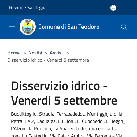
Salta al contenuto principale
Regione Sardegna
Comune di San Teodoro
Home
>
Novità
>
Avvisi
>
Disservizio idrico - Venerdi 5 settembre
Disservizio idrico -
Venerdi 5 settembre
Buddittogliu, Straula, Terrapadedda, Muntigghjiu di la
Petra 1 e 2, Badualga, Lu Lioni, Li Cuponeddi, Li Tegghj,
L’Alzoni, la Runcina, La Suaredda di supra e di sutta,
zona Lu Casteddu, Via Cala d’Ambra, Via Baronia e Via