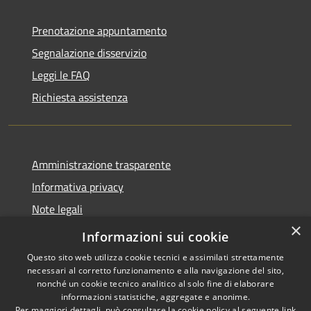
Prenotazione appuntamento
Segnalazione disservizio
Leggi le FAQ
Richiesta assistenza
Amministrazione trasparente
Informativa privacy
Note legali
×
Dichiarazione di accessibilità
Informazioni sui cookie
Questo sito web utilizza cookie tecnici e assimilati strettamente
necessari al corretto funzionamento e alla navigazione del sito,
nonché un cookie tecnico analitico al solo fine di elaborare
informazioni statistiche, aggregate e anonime.
RSS
Copyright © 2026 • Comune di
Per maggiori dettagli, può consultare la cookie policy al seguente
link