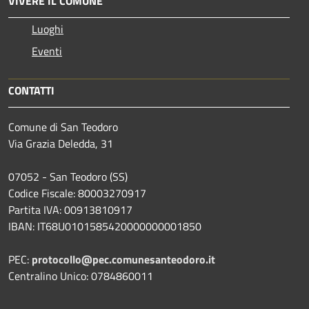
VIVERE IL COMUNE
Luoghi
Eventi
CONTATTI
Comune di San Teodoro
Via Grazia Deledda, 31
07052 - San Teodoro (SS)
Codice Fiscale: 80003270917
Partita IVA: 00913810917
IBAN: IT68U0101585420000000001850
PEC:
protocollo@pec.comunesanteodoro.it
Centralino Unico: 0784860011