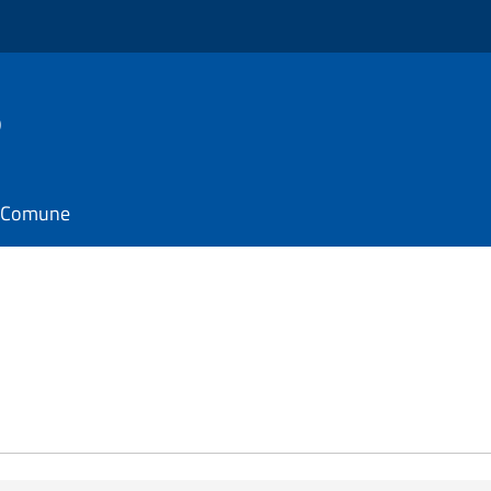
o
il Comune