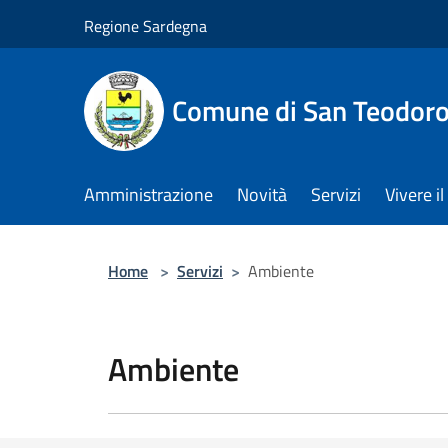
Salta al contenuto principale
Regione Sardegna
Comune di San Teodor
Amministrazione
Novità
Servizi
Vivere 
Home
>
Servizi
>
Ambiente
Ambiente