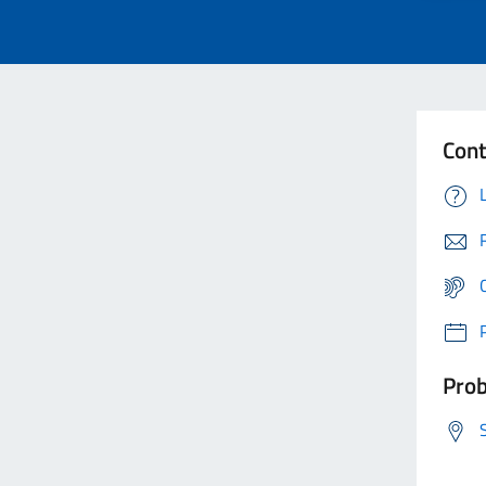
Cont
Prob