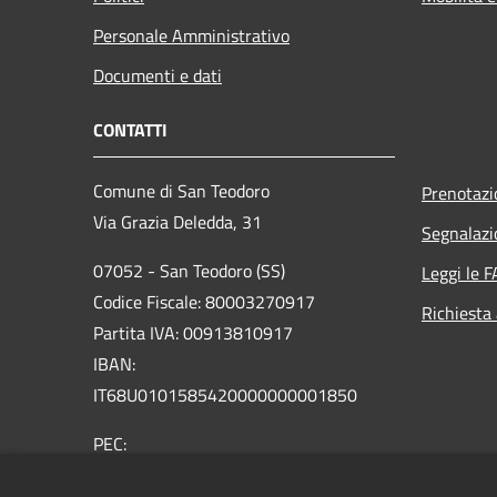
Personale Amministrativo
Documenti e dati
CONTATTI
Comune di San Teodoro
Prenotaz
Via Grazia Deledda, 31
Segnalazi
07052 - San Teodoro (SS)
Leggi le 
Codice Fiscale: 80003270917
Richiesta
Partita IVA: 00913810917
IBAN:
IT68U0101585420000000001850
PEC:
protocollo@pec.comunesanteodoro.it