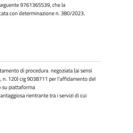
 il seguente 9761365539, che la
icata con determinazione n. 380/2023.
letamento di procedura negoziata (ai sensi
0, n. 120) cig 9038711 per l’affidamento del
o su piattaforma
ntaggiosa rientrante tra i servizi di cui