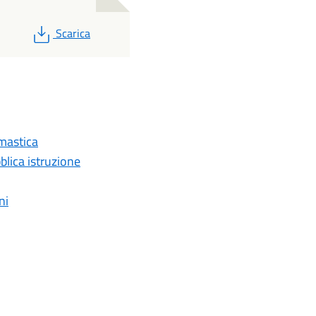
PDF
Scarica
mastica
blica istruzione
ni