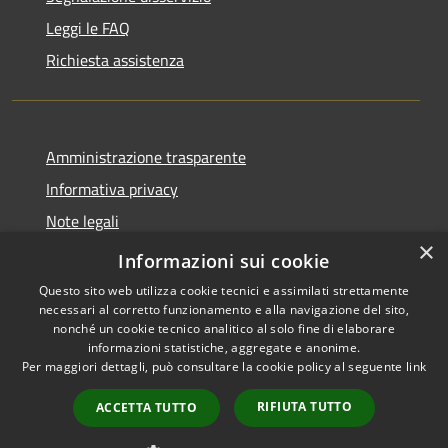
Leggi le FAQ
Richiesta assistenza
Amministrazione trasparente
Informativa privacy
Note legali
×
Dichiarazione di accessibilità
Informazioni sui cookie
Questo sito web utilizza cookie tecnici e assimilati strettamente
necessari al corretto funzionamento e alla navigazione del sito,
nonché un cookie tecnico analitico al solo fine di elaborare
informazioni statistiche, aggregate e anonime.
RSS
Copyright © 2026 • Comune di
Per maggiori dettagli, può consultare la cookie policy al seguente
link
Accessibilità
San Teodoro • Powered by
Privacy
Municipium
Accesso
•
RIFIUTA TUTTO
ACCETTA TUTTO
Cookie
redazione