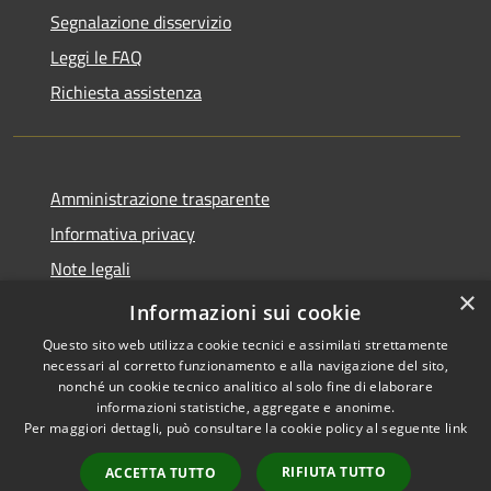
Segnalazione disservizio
Leggi le FAQ
Richiesta assistenza
Amministrazione trasparente
Informativa privacy
Note legali
×
Dichiarazione di accessibilità
Informazioni sui cookie
Questo sito web utilizza cookie tecnici e assimilati strettamente
necessari al corretto funzionamento e alla navigazione del sito,
nonché un cookie tecnico analitico al solo fine di elaborare
informazioni statistiche, aggregate e anonime.
RSS
Copyright © 2026 • Comune di
Per maggiori dettagli, può consultare la cookie policy al seguente
link
Accessibilità
San Teodoro • Powered by
Privacy
Municipium
Accesso
•
RIFIUTA TUTTO
ACCETTA TUTTO