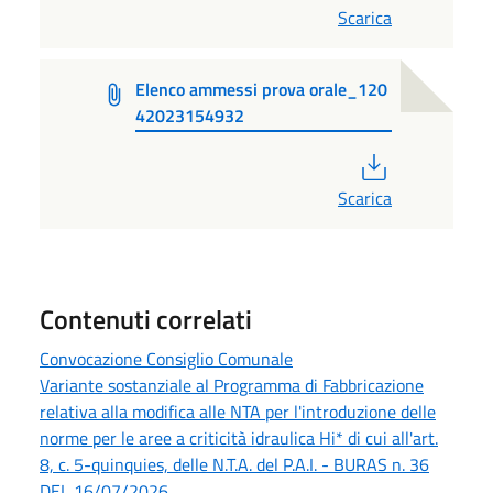
Scarica
Elenco ammessi prova orale_120
42023154932
PDF
Scarica
Contenuti correlati
Convocazione Consiglio Comunale
Variante sostanziale al Programma di Fabbricazione
relativa alla modifica alle NTA per l'introduzione delle
norme per le aree a criticità idraulica Hi* di cui all'art.
8, c. 5-quinquies, delle N.T.A. del P.A.I. - BURAS n. 36
DEL 16/07/2026