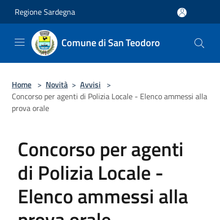
Salta al contenuto principale
Regione Sardegna
Comune di San Teodoro
Home
>
Novità
>
Avvisi
>
Concorso per agenti di Polizia Locale - Elenco ammessi alla
prova orale
Concorso per agenti
di Polizia Locale -
Elenco ammessi alla
prova orale