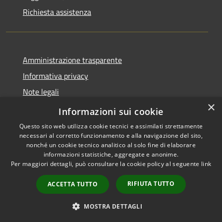
Richiesta assistenza
Amministrazione trasparente
Informativa privacy
Note legali
×
Dichiarazione di accessibilità
Informazioni sui cookie
Questo sito web utilizza cookie tecnici e assimilati strettamente
necessari al corretto funzionamento e alla navigazione del sito,
nonché un cookie tecnico analitico al solo fine di elaborare
informazioni statistiche, aggregate e anonime.
RSS
Copyright © 2026 • Comune di
Per maggiori dettagli, può consultare la cookie policy al seguente
link
Accessibilità
San Teodoro • Powered by
Privacy
Municipium
Accesso
•
RIFIUTA TUTTO
ACCETTA TUTTO
Cookie
redazione
Mappa del sito
MOSTRA DETTAGLI