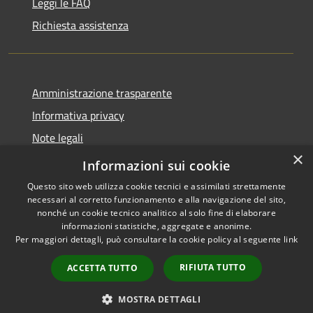
Leggi le FAQ
Richiesta assistenza
Amministrazione trasparente
Informativa privacy
Note legali
×
Dichiarazione di accessibilità
Informazioni sui cookie
Questo sito web utilizza cookie tecnici e assimilati strettamente
necessari al corretto funzionamento e alla navigazione del sito,
nonché un cookie tecnico analitico al solo fine di elaborare
informazioni statistiche, aggregate e anonime.
RSS
Copyright © 2026 • Comune di
Per maggiori dettagli, può consultare la cookie policy al seguente
link
Accessibilità
San Teodoro • Powered by
Privacy
Municipium
Accesso
•
RIFIUTA TUTTO
ACCETTA TUTTO
Cookie
redazione
Mappa del sito
MOSTRA DETTAGLI