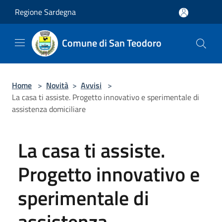
Salta al contenuto principale
Regione Sardegna
Comune di San Teodoro
Home
>
Novità
>
Avvisi
>
La casa ti assiste. Progetto innovativo e sperimentale di
assistenza domiciliare
La casa ti assiste.
Progetto innovativo e
sperimentale di
assistenza