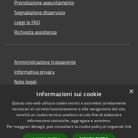
Prenotazione appuntamento
Segnalazione disservizio
Leggi le FAQ
Richiesta assistenza
Amministrazione trasparente
Informativa privacy
Note legali
×
Dichiarazione di accessibilità
Informazioni sui cookie
Questo sito web utilizza cookie tecnici e assimilati strettamente
necessari al corretto funzionamento e alla navigazione del sito,
nonché un cookie tecnico analitico al solo fine di elaborare
informazioni statistiche, aggregate e anonime.
RSS
Copyright © 2026 • Comune di
Per maggiori dettagli, può consultare la cookie policy al seguente
link
Accessibilità
San Teodoro • Powered by
Privacy
Municipium
Accesso
•