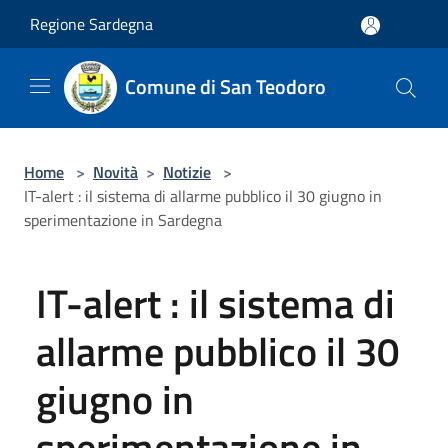
Salta al contenuto principale
Regione Sardegna
Comune di San Teodoro
Home
>
Novità
>
Notizie
>
IT-alert : il sistema di allarme pubblico il 30 giugno in
sperimentazione in Sardegna
IT-alert : il sistema di
allarme pubblico il 30
giugno in
sperimentazione in