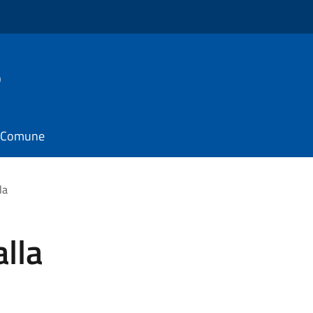
o
il Comune
la
alla