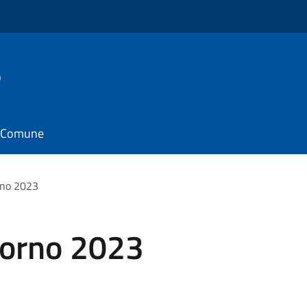
o
il Comune
rno 2023
iorno 2023