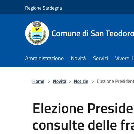
Salta al contenuto principale
Regione Sardegna
Comune di San Teodor
Amministrazione
Novità
Servizi
Vivere 
Home
>
Novità
>
Notizie
>
Elezione Presidenti
Elezione Presiden
consulte delle fr