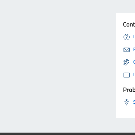
Cont
Prob