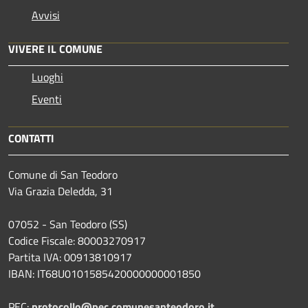
Avvisi
VIVERE IL COMUNE
Luoghi
Eventi
CONTATTI
Comune di San Teodoro
Via Grazia Deledda, 31
07052 - San Teodoro (SS)
Codice Fiscale: 80003270917
Partita IVA: 00913810917
IBAN: IT68U0101585420000000001850
PEC:
protocollo@pec.comunesanteodoro.it