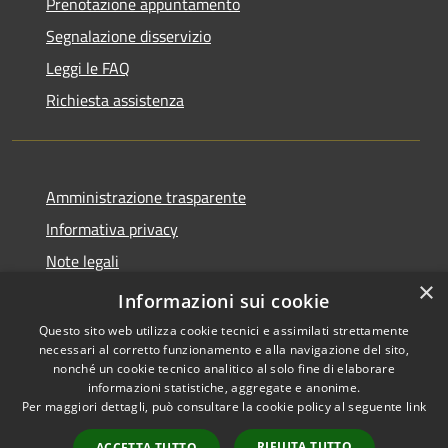
Prenotazione appuntamento
Segnalazione disservizio
Leggi le FAQ
Richiesta assistenza
Amministrazione trasparente
Informativa privacy
Note legali
×
Dichiarazione di accessibilità
Informazioni sui cookie
Questo sito web utilizza cookie tecnici e assimilati strettamente
necessari al corretto funzionamento e alla navigazione del sito,
nonché un cookie tecnico analitico al solo fine di elaborare
informazioni statistiche, aggregate e anonime.
RSS
Copyright © 2026 • Comune di
Per maggiori dettagli, può consultare la cookie policy al seguente
link
Accessibilità
San Teodoro • Powered by
Privacy
Municipium
Accesso
•
RIFIUTA TUTTO
ACCETTA TUTTO