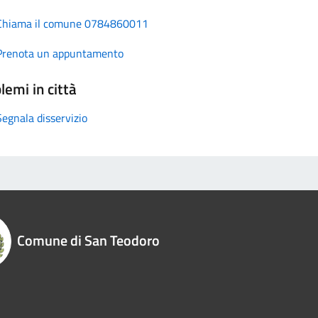
Chiama il comune 0784860011
Prenota un appuntamento
lemi in città
Segnala disservizio
Comune di San Teodoro