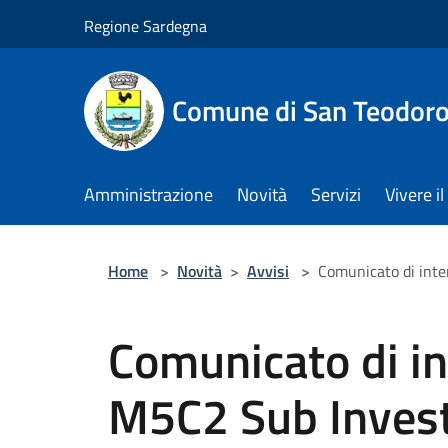
Salta al contenuto principale
Regione Sardegna
Comune di San Teodor
Amministrazione
Novità
Servizi
Vivere 
Home
>
Novità
>
Avvisi
>
Comunicato di inte
Comunicato di i
M5C2 Sub Invest