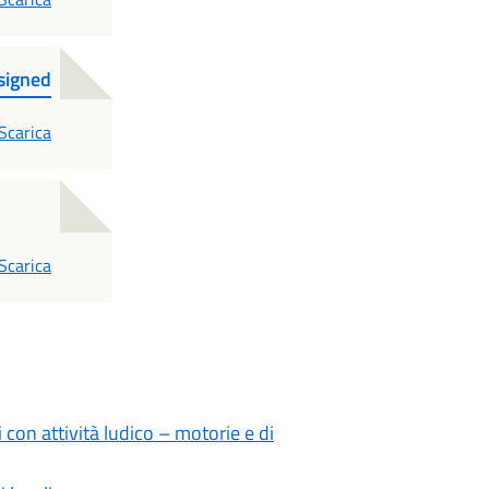
signed
PDF
Scarica
PDF
Scarica
 con attività ludico – motorie e di