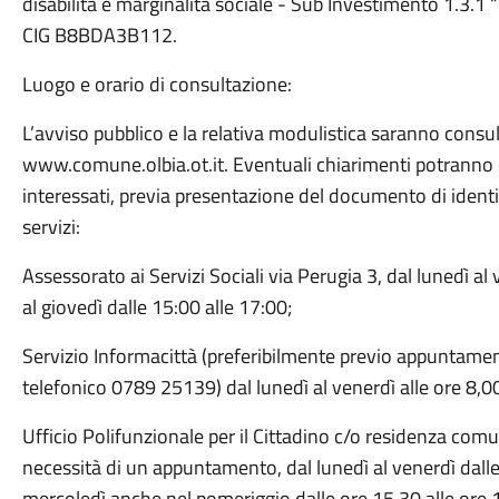
disabilità e marginalità sociale - Sub Investimento 1.3
CIG B8BDA3B112.
Luogo e orario di consultazione:
L’avviso pubblico e la relativa modulistica saranno consulta
www.comune.olbia.ot.it. Eventuali chiarimenti potranno e
interessati, previa presentazione del documento di identit
servizi:
Assessorato ai Servizi Sociali via Perugia 3, dal lunedì al 
al giovedì dalle 15:00 alle 17:00;
Servizio Informacittà (preferibilmente previo appuntame
telefonico 0789 25139) dal lunedì al venerdì alle ore 8,00
Ufficio Polifunzionale per il Cittadino c/o residenza comu
necessità di un appuntamento, dal lunedì al venerdì dalle o
mercoledì anche nel pomeriggio dalle ore 15.30 alle ore 