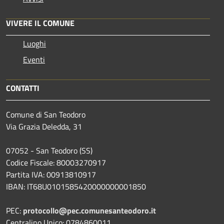
VIVERE IL COMUNE
Luoghi
Eventi
CONTATTI
Comune di San Teodoro
Via Grazia Deledda, 31
07052 - San Teodoro (SS)
Codice Fiscale: 80003270917
Partita IVA: 00913810917
IBAN: IT68U0101585420000000001850
PEC:
protocollo@pec.comunesanteodoro.it
Centralino Unico: 0784860011