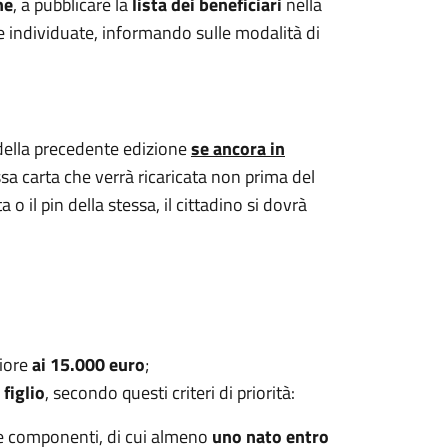
he
, a pubblicare la
lista dei beneficiari
nella
 individuate, informando sulle modalità di
della precedente edizione
se ancora in
essa carta che verrà ricaricata non prima del
o il pin della stessa, il cittadino si dovrà
riore
ai 15.000 euro
;
figlio
, secondo questi criteri di priorità:
re componenti, di cui almeno
uno nato entro