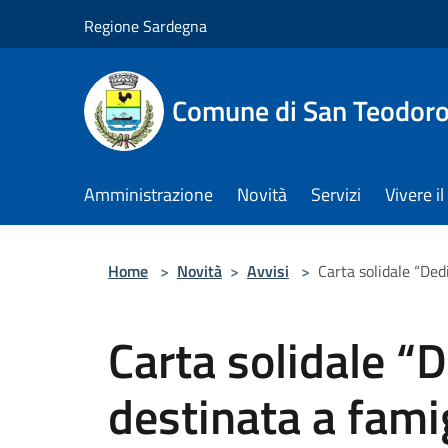
Salta al contenuto principale
Regione Sardegna
Comune di San Teodor
Amministrazione
Novità
Servizi
Vivere 
Home
>
Novità
>
Avvisi
>
Carta solidale “Ded
Carta solidale “D
destinata a famig