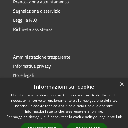
Prenotazione appuntamento
Segnalazione disservizio
Leggi le FAQ
Richiesta assistenza
Amministrazione trasparente
Informativa privacy
Note legali
×
Dichiarazione di accessibilità
Informazioni sui cookie
Questo sito web utilizza cookie tecnici e assimilati strettamente
necessari al corretto funzionamento e alla navigazione del sito,
nonché un cookie tecnico analitico al solo fine di elaborare
informazioni statistiche, aggregate e anonime.
RSS
Copyright © 2026 • Comune di
Per maggiori dettagli, può consultare la cookie policy al seguente
link
Accessibilità
San Teodoro • Powered by
Privacy
Municipium
Accesso
•