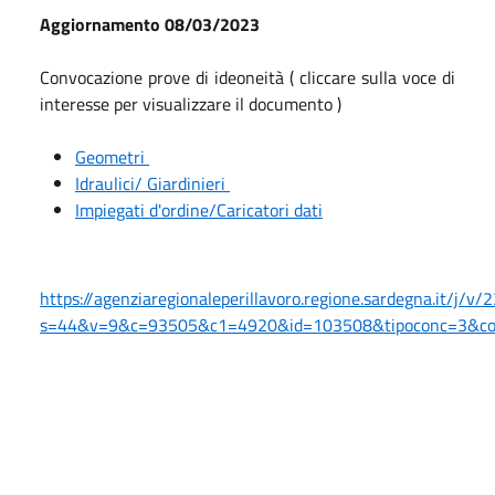
Aggiornamento 08/03/2023
Convocazione prove di ideoneità ( cliccare sulla voce di
interesse per visualizzare il documento )
Geometri
Idraulici/ Giardinieri
Impiegati d'ordine/Caricatori dati
https://agenziaregionaleperillavoro.regione.sardegna.it/j/v/
s=44&v=9&c=93505&c1=4920&id=103508&tipoconc=3&c