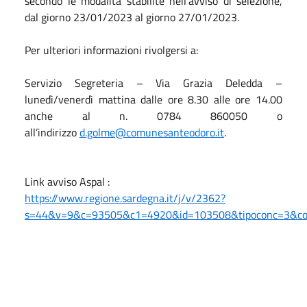
secondo le modalità stabilite nell’avviso di selezione,
dal giorno 23/01/2023 al giorno 27/01/2023.
Per ulteriori informazioni rivolgersi a:
Servizio Segreteria – Via Grazia Deledda –
lunedì/venerdì mattina dalle ore 8.30 alle ore 14.00
anche al n. 0784 860050 o
all’indirizzo
d.golme@comunesanteodoro.it
.
Link avviso Aspal :
https://www.regione.sardegna.it/j/v/2362?
s=44&v=9&c=93505&c1=4920&id=103508&tipoconc=3&c