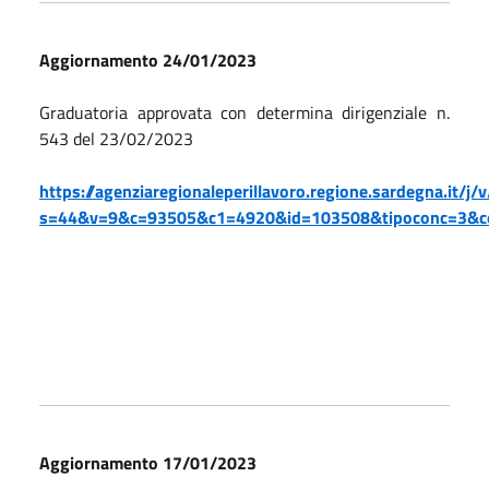
Aggiornamento 24/01/2023
Graduatoria approvata con determina dirigenziale n.
543 del 23/02/2023
https://agenziaregionaleperillavoro.regione.sardegna.it/j/
s=44&v=9&c=93505&c1=4920&id=103508&tipoconc=3&
Aggiornamento 17/01/2023