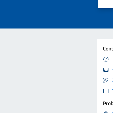
Cont
Prob