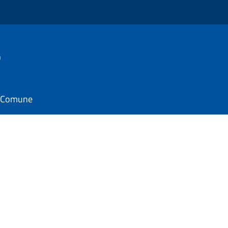
o
il Comune