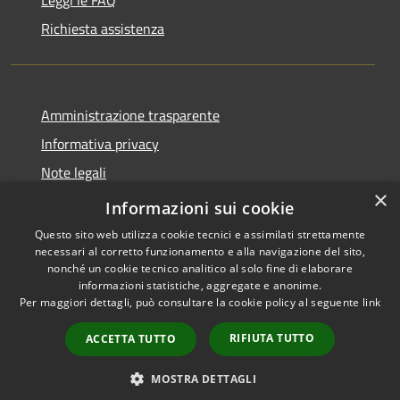
Leggi le FAQ
Richiesta assistenza
Amministrazione trasparente
Informativa privacy
Note legali
×
Dichiarazione di accessibilità
Informazioni sui cookie
Questo sito web utilizza cookie tecnici e assimilati strettamente
necessari al corretto funzionamento e alla navigazione del sito,
nonché un cookie tecnico analitico al solo fine di elaborare
informazioni statistiche, aggregate e anonime.
RSS
Copyright © 2026 • Comune di
Per maggiori dettagli, può consultare la cookie policy al seguente
link
Accessibilità
San Teodoro • Powered by
Privacy
Municipium
Accesso
•
RIFIUTA TUTTO
ACCETTA TUTTO
Cookie
redazione
Mappa del sito
MOSTRA DETTAGLI