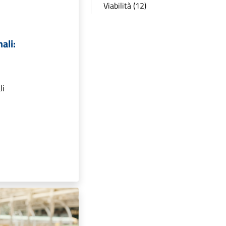
Viabilità (12)
ali:
li