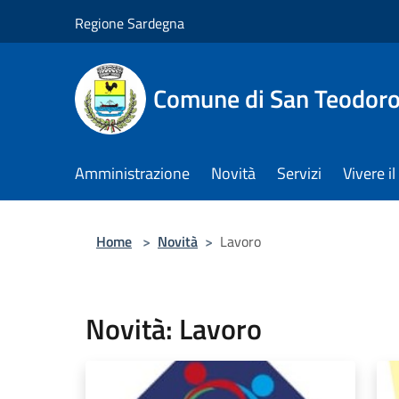
Salta al contenuto principale
Regione Sardegna
Comune di San Teodor
Amministrazione
Novità
Servizi
Vivere 
Home
>
Novità
>
Lavoro
Novità: Lavoro