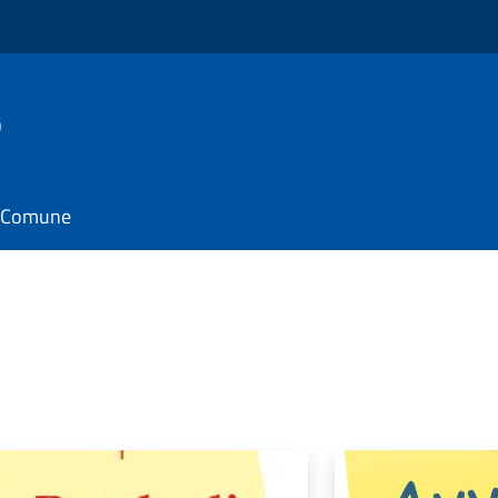
o
il Comune