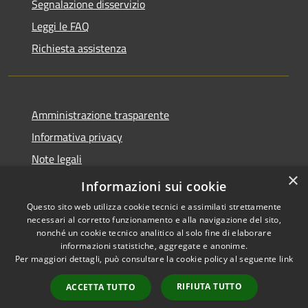
Segnalazione disservizio
Leggi le FAQ
Richiesta assistenza
Amministrazione trasparente
Informativa privacy
Note legali
×
Dichiarazione di accessibilità
Informazioni sui cookie
Questo sito web utilizza cookie tecnici e assimilati strettamente
necessari al corretto funzionamento e alla navigazione del sito,
nonché un cookie tecnico analitico al solo fine di elaborare
informazioni statistiche, aggregate e anonime.
RSS
Copyright © 2026 • Comune di
Per maggiori dettagli, può consultare la cookie policy al seguente
link
Accessibilità
San Teodoro • Powered by
Privacy
Municipium
Accesso
•
RIFIUTA TUTTO
ACCETTA TUTTO
Cookie
redazione