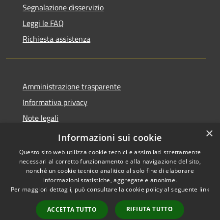
Segnalazione disservizio
Leggi le FAQ
Richiesta assistenza
Amministrazione trasparente
Informativa privacy
Note legali
×
Dichiarazione di accessibilità
Informazioni sui cookie
Questo sito web utilizza cookie tecnici e assimilati strettamente
necessari al corretto funzionamento e alla navigazione del sito,
nonché un cookie tecnico analitico al solo fine di elaborare
informazioni statistiche, aggregate e anonime.
RSS
Copyright © 2026 • Comune di
Per maggiori dettagli, può consultare la cookie policy al seguente
link
Accessibilità
San Teodoro • Powered by
Privacy
Municipium
Accesso
•
RIFIUTA TUTTO
ACCETTA TUTTO
Cookie
redazione