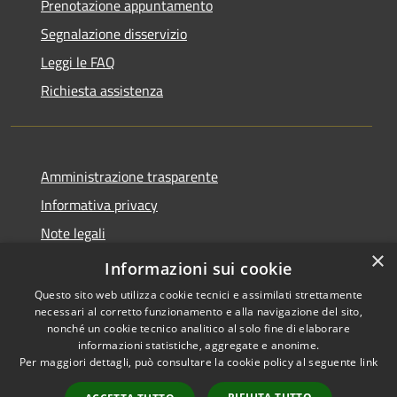
Prenotazione appuntamento
Segnalazione disservizio
Leggi le FAQ
Richiesta assistenza
Amministrazione trasparente
Informativa privacy
Note legali
×
Dichiarazione di accessibilità
Informazioni sui cookie
Questo sito web utilizza cookie tecnici e assimilati strettamente
necessari al corretto funzionamento e alla navigazione del sito,
nonché un cookie tecnico analitico al solo fine di elaborare
informazioni statistiche, aggregate e anonime.
RSS
Copyright © 2026 • Comune di
Per maggiori dettagli, può consultare la cookie policy al seguente
link
Accessibilità
San Teodoro • Powered by
Privacy
Municipium
Accesso
•