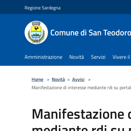
Salta al contenuto principale
Regione Sardegna
Comune di San Teodor
Amministrazione
Novità
Servizi
Vivere 
Home
>
Novità
>
Avvisi
>
Manifestazione di interesse mediante rdi su portal
Manifestazione d
mediante rdi su 