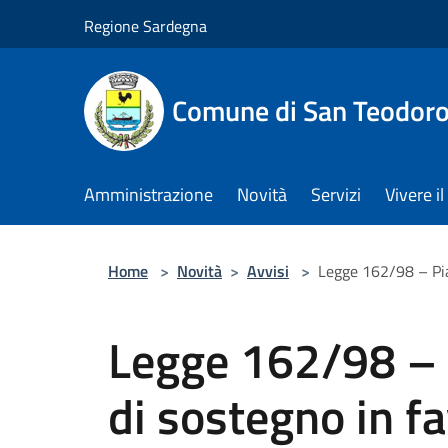
Salta al contenuto principale
Regione Sardegna
Comune di San Teodor
Amministrazione
Novità
Servizi
Vivere 
Home
>
Novità
>
Avvisi
>
Legge 162/98 – Pian
Legge 162/98 – P
di sostegno in f