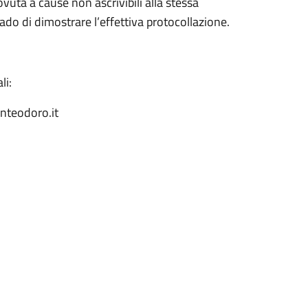
uta a cause non ascrivibili alla stessa
rado di dimostrare l’effettiva protocollazione.
li:
teodoro.it